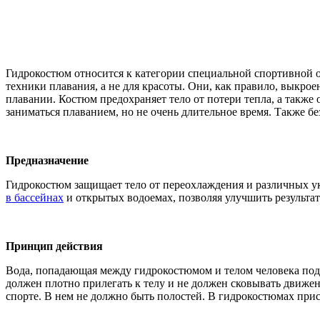
Гидрокостюм относится к категории специальной спортивной о
техники плавания, а не для красоты. Они, как правило, выкро
плавании. Костюм предохраняет тело от потери тепла, а также
заниматься плаванием, но не очень длительное время. Также бе
Предназначение
Гидрокостюм защищает тело от переохлаждения и различных уку
в бассейнах
и открытых водоемах, позволяя улучшить результат
Принцип действия
Вода, попадающая между гидрокостюмом и телом человека подог
должен плотно прилегать к телу и не должен сковывать движени
спорте. В нем не должно быть полостей. В гидрокостюмах прис