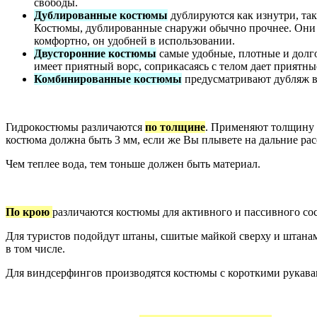
свободы.
Дублированные костюмы
дублируются как изнутри, так
Костюмы, дублированные снаружи обычно прочнее. Они не
комфортно, он удобней в использовании.
Двусторонние костюмы
самые удобные, плотные и долг
имеет приятный ворс, соприкасаясь с телом дает приятн
Комбинированные костюмы
предусматривают дубляж ве
Гидрокостюмы различаются
по толщине
. Применяют толщину о
костюма должна быть 3 мм, если же Вы плывете на дальние рас
Чем теплее вода, тем тоньше должен быть материал.
По крою
различаются костюмы для активного и пассивного со
Для туристов подойдут штаны, сшитые майкой сверху и штана
в том числе.
Для виндсерфингов производятся костюмы с короткими рукав