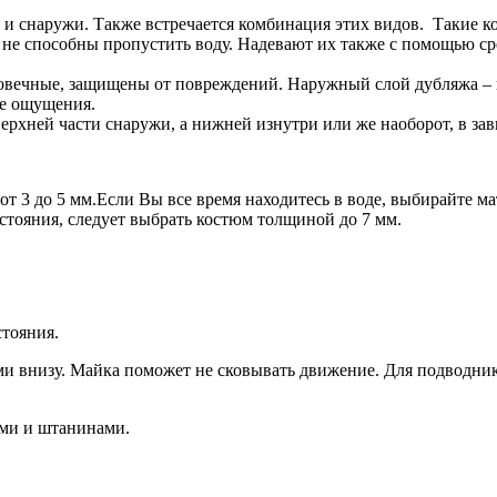
 и снаружи. Также встречается комбинация этих видов. Такие ко
 способны пропустить воду. Надевают их также с помощью сред
овечные, защищены от повреждений. Наружный слой дубляжа –
ые ощущения.
рхней части снаружи, а нижней изнутри или же наоборот, в зав
т 3 до 5 мм.Если Вы все время находитесь в воде, выбирайте м
стояния, следует выбрать костюм толщиной до 7 мм.
стояния.
ми внизу. Майка поможет не сковывать движение. Для подводни
ами и штанинами.