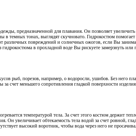
дежды, предназначенной для плавания. Он позволяет увеличить
ены в темных тонах, выглядят скучновато. Гидрокостюм помогает
 от различных повреждений и солнечных ожогов, если Вы занима
з гидрокостюма в прохладной воде Вы рискуете замерзнуть или п
сов рыб, порезов, например, о водоросли, ушибов. Без него пл
ы за счет меньшего сопротивления гладкой поверхности изделия
ревается температурой тела. За счет этого костюм держит тепло
я. Он увеличивает обтекаемость тела водой за счет ровной, гла
утствует высокий воротник, чтобы вода через него не просачива