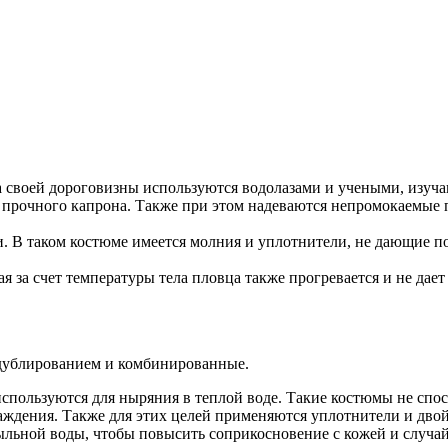
-за своей дороговизны используются водолазами и учеными, из
 прочного капрона. Также при этом надеваются непромокаемые п
 В таком костюме имеется молния и уплотнители, не дающие поп
я за счет температуры тела пловца также прогревается и не дае
 дублированием и комбинированные.
используются для ныряния в теплой воде. Такие костюмы не сп
ждения. Также для этих целей применяются уплотнители и двой
ыльной воды, чтобы повысить соприкосновение с кожей и случай