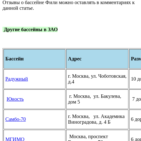
Отзывы о бассейне Фили можно оставлять в комментариях к
данной статье.
Другие бассейны в ЗАО
Бассейн
Адрес
Раз
г. Москва, ул. Чоботовская,
Радужный
10 д
д.4
г. Москва, ул. Бакулева,
Юность
7 до
дом 5
г. Москва, ул. Академика
Самбо-70
6 до
Виноградова, д. 4 Б
Москва, проспект
МГИМО
6 до