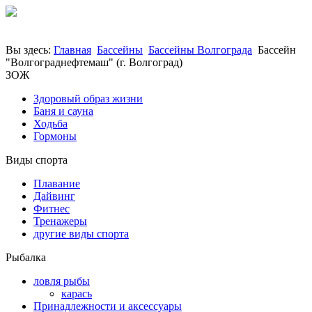
Вы здесь:
Главная
Бассейны
Бассейны Волгограда
Бассейн
"Волгограднефтемаш" (г. Волгоград)
ЗОЖ
Здоровый образ жизни
Баня и сауна
Ходьба
Гормоны
Виды спорта
Плавание
Дайвинг
Фитнес
Тренажеры
другие виды спорта
Рыбалка
ловля рыбы
карась
Принадлежности и аксессуары