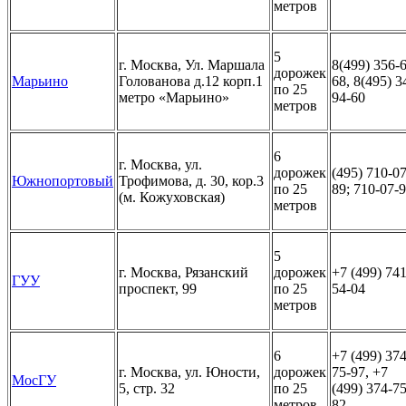
метров
5
г. Москва, Ул. Маршала
8(499) 356-
дорожек
Марьино
Голованова д.12 корп.1
68, 8(495) 3
по 25
метро «Марьино»
94-60
метров
6
г. Москва, ул.
дорожек
(495) 710-07
Южнопортовый
Трофимова, д. 30, кор.3
по 25
89; 710-07-
(м. Кожуховская)
метров
5
г. Москва, Рязанский
дорожек
+7 (499) 741
ГУУ
проспект, 99
по 25
54-04
метров
6
+7 (499) 374
г. Москва, ул. Юности,
дорожек
75-97, +7
МосГУ
5, стр. 32
по 25
(499) 374-75
метров
82