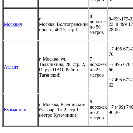
8
г.
8-499-179-3
дорожек
Москвич
Москва, Волгоградский
23, 8-499-17
по 50
просп., 46/15, стр.1
28-06
метров
+7 495 671‑
70,
г. Москва, ул.
7
Талалихина, 28, стр. 2,
дорожек
+7 495 676‑
Атлант
Округ ЦАО, Район
по 25
66,
Таганский
метров
+7 495 671‑
63
6
г. Москва, Есенинский
дорожек
+7 (499) 746
Кузьминки
бульвар, 9 к.2, стр.1
по 25
96-20
(метро Кузьминки)
метров